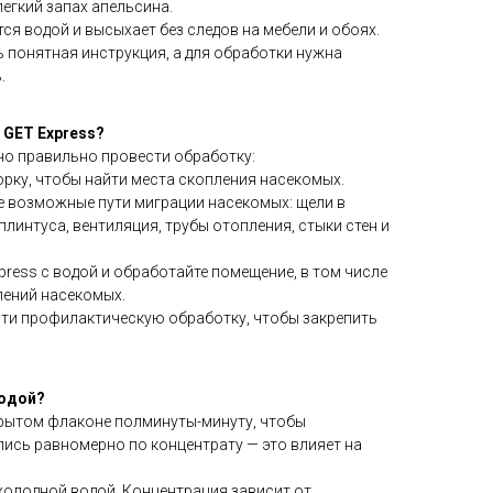
легкий запах апельсина.
тся водой и высыхает без следов на мебели и обоях.
ь понятная инструкция, а для обработки нужна
.
 GET Express?
о правильно провести обработку:
рку, чтобы найти места скопления насекомых.
е возможные пути миграции насекомых: щели в
плинтуса, вентиляция, трубы отопления, стыки стен и
press с водой и обработайте помещение, в том числе
лений насекомых.
ти профилактическую обработку, чтобы закрепить
водой?
крытом флаконе полминуты-минуту, чтобы
ись равномерно по концентрату — это влияет на
 холодной водой. Концентрация зависит от