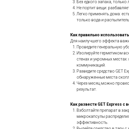
Без едкого запаха, только 
Не портит вещи: разбавляе
Легко применять дома: ест
только вода и распылитель
Как правильно использовать
Для наилучшего эффекта важн
Проведите генеральную убо
Изолируйте герметиком вс
стенах и укромных местах: 
коммуникаций.
Разведите средство GET Ex
обнаруженные места скоп
Через месяц можно провес
результат.
Как развести GET Express с 
Взболтайте препарат в за
микрокапсулы распределил
эффективность.
Вылейте средство в тару с