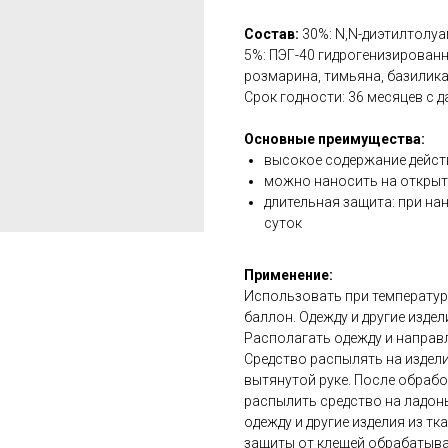
Состав:
30%: N,N-диэтилтолуам
5%: ПЭГ-40 гидрогенизирован
розмарина, тимьяна, базилик
Срок годности: 36 месяцев с 
Основные преимущества:
высокое содержание дейс
можно наносить на открыты
длительная защита: при нан
суток
Применение:
Использовать при температуре
баллон. Одежду и другие изде
Располагать одежду и направ
Средство распылять на изделие
вытянутой руке. После обраб
распылить средство на ладонь 
одежду и другие изделия из т
защиты от клещей обрабатыва