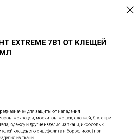
НТ EXTREME 7В1 ОТ КЛЕЩЕЙ
 МЛ
предназначен для защиты от нападения
ров, мокрецов, москитов, мошек, слепней, блох при
ела, одежду и другие изделия из ткани, иксодовых
ителей клещевого энцефалита и боррелиоза) при
изделия из ткани.