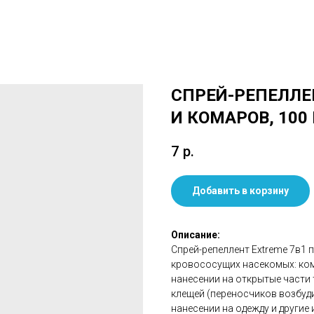
СПРЕЙ-РЕПЕЛЛЕ
И КОМАРОВ, 100
7
р.
Добавить в корзину
Описание:
Спрей-репеллент Extreme 7в1 
кровососущих насекомых: кома
нанесении на открытые части т
клещей (переносчиков возбуд
нанесении на одежду и другие 