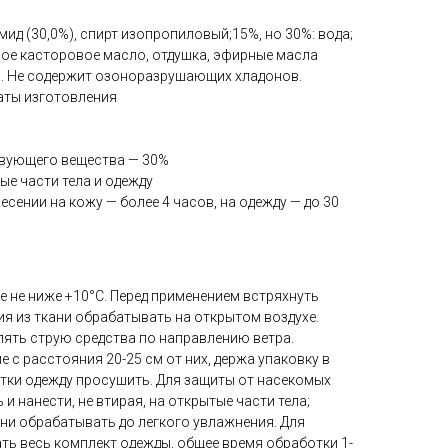
ид (30,0%), спирт изопропиловый;15%, но 30%: вода;
ное касторовое масло, отдушка, эфирные масла
а. Не содержит озоноразрушающих хладонов.
даты изготовления
твующего вещества — 30%
е части тела и одежду
есении на кожу — более 4 часов, на одежду — до 30
 не ниже +10°С. Перед применением встряхнуть
лия из ткани обрабатывать на открытом воздухе.
лять струю средства по направлению ветра.
 с расстояния 20-25 см от них, держа упаковку в
отки одежду просушить. Для защиты от насекомых
и нанести, не втирая, на открытые части тела;
кани обрабатывать до легкого увлажнения. Для
ть весь комплект одежды, общее время обработки 1-