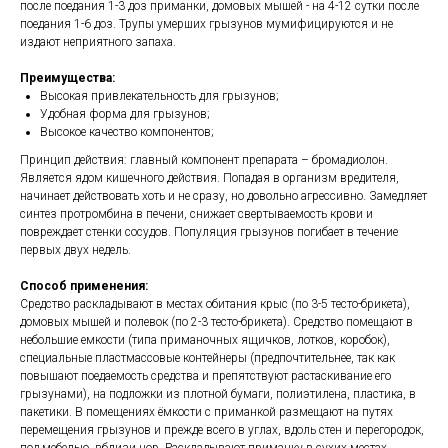
после поедания 1-3 доз приманки, домовых мышей - на 4-12 сутки после
поедания 1-6 доз. Трупы умерших грызунов мумифицируются и не
издают неприятного запаха.
Преимущества:
Высокая привлекательность для грызунов;
Удобная форма для грызунов;
Высокое качество компонентов;
Принцип действия: главный компонент препарата – бромадиолон.
Является ядом кишечного действия. Попадая в организм вредителя,
начинает действовать хоть и не сразу, но довольно агрессивно. Замедляет
синтез протромбина в печени, снижает свертываемость крови и
повреждает стенки сосудов. Популяция грызунов погибает в течение
первых двух недель.
Способ применения:
Средство раскладывают в местах обитания крыс (по 3-5 тесто-брикета),
домовых мышей и полевок (по 2-3 тесто-брикета). Средство помещают в
небольшие емкости (типа приманочных ящичков, лотков, коробок),
специальные пластмассовые контейнеры (предпочтительнее, так как
повышают поедаемость средства и препятствуют растаскивание его
грызунами), на подложки из плотной бумаги, полиэтилена, пластика, в
пакетики. В помещениях ёмкости с приманкой размещают на путях
перемещения грызунов и прежде всего в углах, вдоль стен и перегородок,