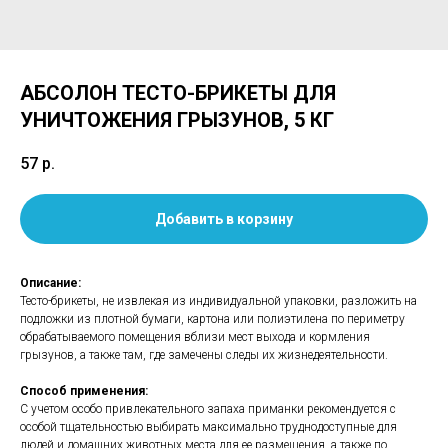
АБСОЛОН ТЕСТО-БРИКЕТЫ ДЛЯ
УНИЧТОЖЕНИЯ ГРЫЗУНОВ, 5 КГ
57
р.
Добавить в корзину
Описание:
Тесто-брикеты, не извлекая из индивидуальной упаковки, разложить на
подложки из плотной бумаги, картона или полиэтилена по периметру
обрабатываемого помещения вблизи мест выхода и кормления
грызунов, а также там, где замечены следы их жизнедеятельности.
Способ применения:
С учетом особо привлекательного запаха приманки рекомендуется с
особой тщательностью выбирать максимально труднодоступные для
людей и домашних животных места для ее размещения, а также по