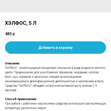
ХЭЛФОС, 5 Л
485
р.
Добавить в корзину
Описание:
ХЭЛФОС - инсектицидный концентрат эмульсии в виде жидкости желтого
цвета. Предназначен для уничтожения тараканов, муравьев, клопов,
блох, мух, комаров и крысиных клещей организациями,
занимающимися дезинфекционной деятельностью и населением в быту.
Средство "ХЭЛФОС" обладает остаточной активностью в течение 2-3
месяцев.
Способ применения:
При работе с рабочими эмульсиями средства используют распыляющую
аппаратуру различных марок.