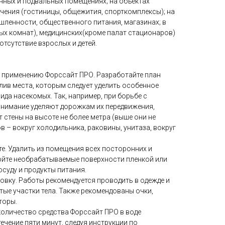
нных и подвальных помещениях; на объектах
ения (гостиницы, общежития, спорткомплексы); на
ленности, общественного питания, магазинах; в
вых комнат), медицинских(кроме палат стационаров)
отсутствие взрослых и детей.
 применению Форссайт ПРО. Разработайте план
лив места, которым следует уделить особенное
ида насекомых. Так, например, при борьбе с
нимание уделяют дорожкам их передвижения,
стены на высоте не более метра (выше они не
в – вокруг холодильника, раковины, унитаза, вокруг
те. Удалить из помещения всех посторонних и
йте необрабатываемые поверхности пленкой или
осуду и продукты питания.
овку. Работы рекомендуется проводить в одежде и
ые участки тела. Также рекомендованы очки,
торы.
оличество средства Форссайт ПРО в воде
ечение пяти минут, следуя инструкции по