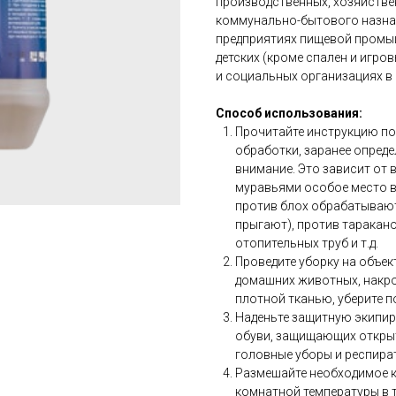
производственных, хозяйстве
коммунально-бытового назнач
предприятиях пищевой промыш
детских (кроме спален и игро
и социальных организациях в 
Способ использования:
Прочитайте инструкцию по
обработки, заранее опреде
внимание. Это зависит от в
муравьями особое место в
против блох обрабатывают 
прыгают), против таракано
отопительных труб и т.д.
Проведите уборку на объек
домашних животных, накро
плотной тканью, уберите п
Наденьте защитную экипир
обуви, защищающих открыт
головные уборы и респира
Размешайте необходимое к
комнатной температуры в т