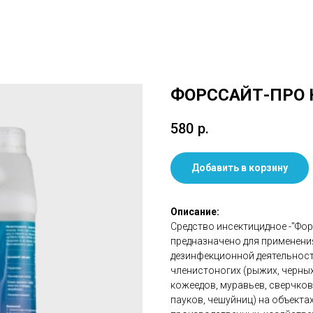
ФОРССАЙТ-ПРО 
580
р.
Добавить в корзину
Описание:
Средство инсектицидное -"Фор
предназначено для применен
дезинфекционной деятельнос
членистоногих (рыжих, черных
кожеедов, муравьев, сверчко
пауков, чешуйниц) на объекта