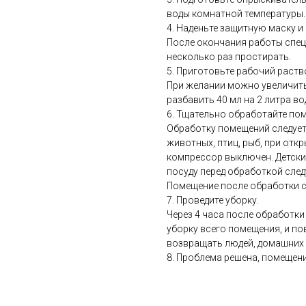
воды комнатной температуры.
4. Наденьте защитную маску и 
После окончания работы спец
несколько раз простирать.
5. Приготовьте рабочий раство
При желании можно увеличит
разбавить 40 мл на 2 литра во
6. Тщательно обработайте по
Обработку помещений следует
животных, птиц, рыб, при отк
компрессор выключен. Детские
посуду перед обработкой след
Помещение после обработки сл
7. Проведите уборку.
Через 4 часа после обработ
уборку всего помещения, и по
возвращать людей, домашних 
8. Проблема решена, помещени