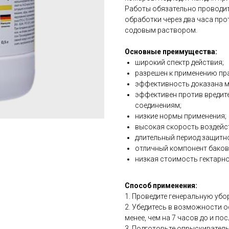
Работы обязательно проводит
обработки через два часа пр
содовым раствором.
Основные преимущества:
широкий спектр действия;
разрешен к применению пра
эффективность доказана м
эффективен против вредит
соединениям;
низкие нормы применения;
высокая скорость воздейс
длительный период защитно
отличный компонент баков
низкая стоимость гектарн
Способ применения:
1. Проведите генеральную уб
2. Убедитесь в возможности 
менее, чем на 7 часов до и по
3. Подготовьте опрыскивател