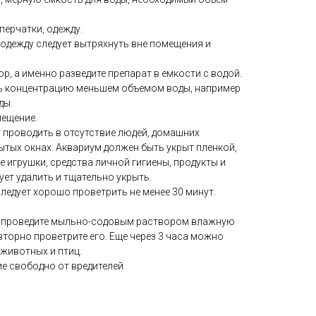
перчатки, одежду.
одежду следует вытряхнуть вне помещения и
р, а именно разведите препарат в емкости с водой.
ь концентрацию меньшем объемом воды, например
ды.
мещение.
 проводить в отсутствие людей, домашних
рытых окнах. Аквариум должен быть укрыт пленкой,
 игрушки, средства личной гигиены, продукты и
ует удалить и тщательно укрыть.
едует хорошо проветрить не менее 30 минут.
ки проведите мыльно-содовым раствором влажную
вторно проветрите его. Еще через 3 часа можно
животных и птиц.
е свободно от вредителей.