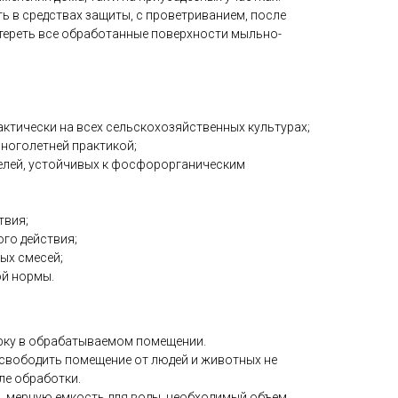
ь в средствах защиты, с проветриванием, после
отереть все обработанные поверхности мыльно-
ктически на всех сельскохозяйственных культурах;
ноголетней практикой;
елей, устойчивых к фосфорорганическим
твия;
го действия;
ых смесей;
ой нормы.
орку в обрабатываемом помещении.
освободить помещение от людей и животных не
сле обработки.
ь, мерную емкость для воды, необходимый объем