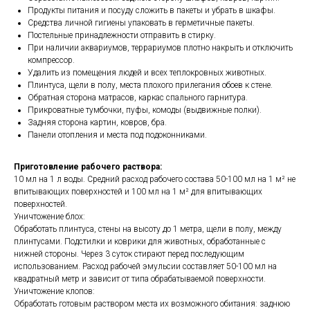
Продукты питания и посуду сложить в пакеты и убрать в шкафы.
Средства личной гигиены упаковать в герметичные пакеты.
Постельные принадлежности отправить в стирку.
При наличии аквариумов, террариумов плотно накрыть и отключить
компрессор.
Удалить из помещения людей и всех теплокровных животных.
Плинтуса, щели в полу, места плохого прилегания обоев к стене.
Обратная сторона матрасов, каркас спального гарнитура.
Прикроватные тумбочки, пуфы, комоды (выдвижные полки).
Задняя сторона картин, ковров, бра.
Панели отопления и места под подоконниками.
Приготовление рабочего раствора:
10 мл на 1 л воды. Средний расход рабочего состава 50-100 мл на 1 м² не
впитывающих поверхностей и 100 мл на 1 м² для впитывающих
поверхностей.
Уничтожение блох:
Обработать плинтуса, стены на высоту до 1 метра, щели в полу, между
плинтусами. Подстилки и коврики для животных, обработанные с
нижней стороны. Через 3 суток стирают перед последующим
использованием. Расход рабочей эмульсии составляет 50-100 мл на
квадратный метр и зависит от типа обрабатываемой поверхности.
Уничтожение клопов:
Обработать готовым раствором места их возможного обитания: заднюю