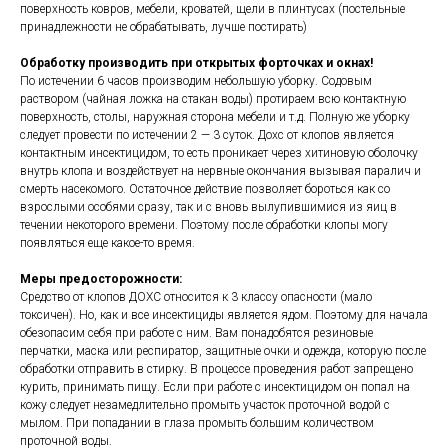
поверхность ковров, мебели, кроватей, щели в плинтусах (постельные
принадлежности не обрабатывать, лучше постирать)
Обработку производить при открытых форточках и окнах!
По истечении 6 часов производим небольшую уборку. Содовым
раствором (чайная ложка на стакан воды) протираем всю контактную
поверхность, столы, наружная сторона мебели и т.д. Полную же уборку
следует провести по истечении 2 — 3 суток. Дохс от клопов является
контактным инсектицидом, то есть проникает через хитиновую оболочку
внутрь клопа и воздействует на нервные окончания вызывая паралич и
смерть насекомого. Остаточное действие позволяет бороться как со
взрослыми особями сразу, так и с вновь вылупившимися из яиц в
течении некоторого времени. Поэтому после обработки клопы могу
появляться еще какое-то время.
Меры предосторожности:
Средство от клопов ДОХС относится к 3 классу опасности (мало
токсичен). Но, как и все инсектициды является ядом. Поэтому для начала
обезопасим себя при работе с ним. Вам понадобятся резиновые
перчатки, маска или респиратор, защитные очки и одежда, которую после
обработки отправить в стирку. В процессе проведения работ запрещено
курить, принимать пищу. Если при работе с инсектицидом он попал на
кожу следует незамедлительно промыть участок проточной водой с
мылом. При попадании в глаза промыть большим количеством
проточной воды.