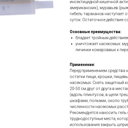
инсектицидной кишечной акти
американских), муравьев (рыж
гибель тараканов наступает от
суток. Остаточное действие с
Основные преимущества:
бладает тройным действие
уничтожает насекомых: мур
личинки комароввых к пир
Применение:
Перед применением средства 
остатки пищи, крошки, пищевы
насекомых. Снять защитный к
20-50 см друг от друга в мес
(вдоль плинтусов, в щели тре
шкафами, полками, около труб
численности насекомых расс
Рекомендуется наносить гель 
труднодоступные места, кото
использования закрыть шприц