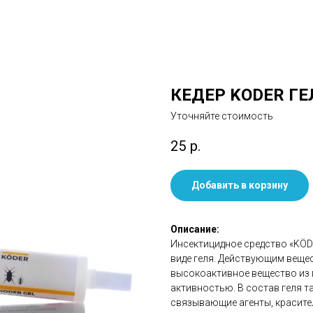
КЕДЕР KODER ГЕЛ
Уточняйте стоимость
25
р.
Добавить в корзину
Описание:
Инсектицидное средство «KÖD
виде геля. Действующим веще
высокоактивное вещество из
активностью. В состав геля т
связывающие агенты, красите