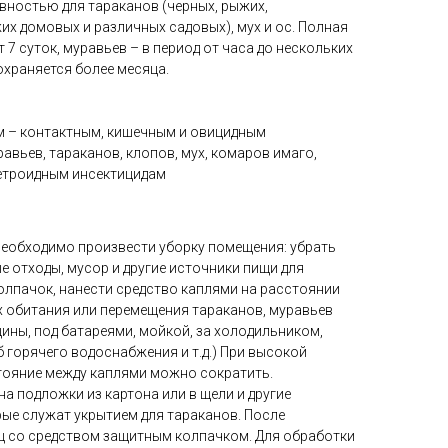
вностью для тараканов (черных, рыжих,
их домовых и различных садовых), мух и ос. Полная
 7 суток, муравьев – в период от часа до нескольких
охраняется более месяца.
м – контактным, кишечным и овицидным
авьев, тараканов, клопов, мух, комаров имаго,
етроидным инсектицидам
необходимо произвести уборку помещения: убрать
е отходы, мусор и другие источники пищи для
олпачок, нанести средство каплями на расстоянии
тах обитания или перемещения тараканов, муравьев
щины, под батареями, мойкой, за холодильником,
 горячего водоснабжения и т.д.) При высокой
тояние между каплями можно сократить.
на подложки из картона или в щели и другие
рые служат укрытием для тараканов. После
 со средством защитным колпачком. Для обработки