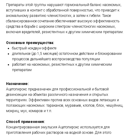
Препараты этой группы нарушают гормональный баланс насекомых,
вступивших в контакт с обработанной поверхностью, что приводит к
аномальному развитию членистоногих, а затем к гибели. Такое
сбалансированное сочетание обеспечивает высокую эффективность
средства в борьбе с широким спектром членистоногих насекомых,
включая вредителей, резистентных к другим химическим препаратам.
Основные преимущества:
быстрый нокдаун-эффекте
длительное (до 1,5 месяцев) остаточном действии и блокировании
процессов дальнейшего воспроизводства популяции
работает на насекомых, резистентных к другим химическим
препаратам
Назначение:
Ацетопирокс предназначен для профессиональной и бытовой
дезинсекции на объектах различного назначения и открытых
территориях. Эффективен против всех основных видов летающих и
ползающих насекомых: тараканов, муравьев, клопов, блох, чешуйниц,
мокриц, мух, комаров и т.п.
Способ применения:
Концентрированная эмульсия Ацетопирокс используется для
приготовления рабочих растворов на водной основе. Для этого