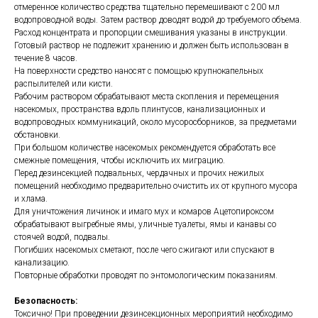
отмеренное количество средства тщательно перемешивают с 200 мл
водопроводной воды. Затем раствор доводят водой до требуемого объема.
Расход концентрата и пропорции смешивания указаны в инструкции.
Готовый раствор не подлежит хранению и должен быть использован в
течение 8 часов.
На поверхности средство наносят с помощью крупнокапельных
распылителей или кисти.
Рабочим раствором обрабатывают места скопления и перемещения
насекомых, пространства вдоль плинтусов, канализационных и
водопроводных коммуникаций, около мусоросборников, за предметами
обстановки.
При большом количестве насекомых рекомендуется обработать все
смежные помещения, чтобы исключить их миграцию.
Перед дезинсекцией подвальных, чердачных и прочих нежилых
помещений необходимо предварительно очистить их от крупного мусора
и хлама.
Для уничтожения личинок и имаго мух и комаров Ацетопироксом
обрабатывают выгребные ямы, уличные туалеты, ямы и канавы со
стоячей водой, подвалы.
Погибших насекомых сметают, после чего сжигают или спускают в
канализацию.
Повторные обработки проводят по энтомологическим показаниям.
Безопасность:
Токсично! При проведении дезинсекционных мероприятий необходимо