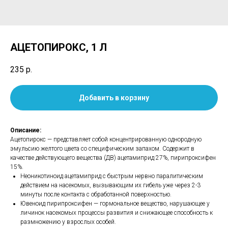
АЦЕТОПИРОКС, 1 Л
235
р.
Добавить в корзину
Описание:
Ацетопирокс — представляет собой концентрированную однородную
эмульсию желтого цвета со специфическим запахом. Содержит в
качестве действующего вещества (ДВ) ацетамиприд 27%, пирипроксифен
15%.
Неоникотиноид ацетамиприд с быстрым нервно паралитическим
действием на насекомых, вызывающим их гибель уже через 2-3
минуты после контакта с обработанной поверхностью.
Ювеноид пирипроксифен — гормональное вещество, нарушающее у
личинок насекомых процессы развития и снижающее способность к
размножению у взрослых особей.