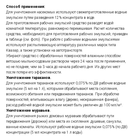
Способ применения:
Для уничтожения насекомых используют свежеприготовленные водные
эмульсии путем разведения 12% концентрата в воде.
Для приготовления рабочих эмульсий средство разводят водой
комнатной температуры, равномерно перемешивая. Расчет количества
средства, необходимого для приготовления рабочих эмульсий, приведен
в таблице (см. фото). При работе с рабочими водными эмульсиями
используют распыливающую аппаратуру различных марок типа
Квазар, а также установки на автотранспорте.
Убирают средство с обработанных поверхностей влажным способом:
ветошью мыльно-содовым раствором через 24 часа после применения,
но не позднее, чем за 3 часа до начала рабочего дня. Из других мест
после потери его эффективности.
Уничтожение тараканов.
Для уничтожения тараканов используют 0,075% по ДВ рабочие водные
эмульсии (5 мл на 1 л), которыми обрабатывают места скопления,
возможного обитания или передвижения тараканов. При обработке
поверхностей, впитывающих влагу (дерево, неокрашенная фанера),
расход рабочей водной эмульсии может быть увеличен до 100 мл/м².
Уничтожение муравьев.
Для уничтожения рыжих домовых муравьев обрабатывают пути
передвижения (дорожки) или места их скопления: душевые, санузлы,
ванные комнаты. Используют рабочие водные эмульсии 0,075% (по ДВ)
концентрации (5 мл концентрата на 1 л воды).