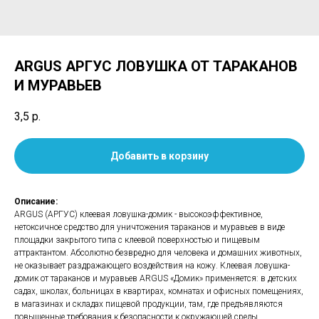
ARGUS АРГУС ЛОВУШКА ОТ ТАРАКАНОВ
И МУРАВЬЕВ
3,5
р.
Добавить в корзину
Описание:
ARGUS (АРГУС) клеевая ловушка-домик - высокоэффективное,
нетоксичное средство для уничтожения тараканов и муравьев в виде
площадки закрытого типа с клеевой поверхностью и пищевым
аттрактантом. Абсолютно безвредно для человека и домашних животных,
не оказывает раздражающего воздействия на кожу. Клеевая ловушка-
домик от тараканов и муравьев ARGUS «Домик» применяется: в детских
садах, школах, больницах в квартирах, комнатах и офисных помещениях,
в магазинах и складах пищевой продукции, там, где предъявляются
повышенные требования к безопасности к окружающей среды.