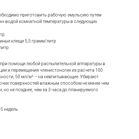
еобходимо приготовить рабочую эмульсию путем
ан» водой комнатной температуры в следующих
итр
синые клещи 5,5 грамм/литр
литр
при помощи любой распылительной аппаратуры в
ции и перемещения членистоногих из расчета 100
ности, 50 мл/м² – на невпитывающие. Убирают
очих поверхностей влажным способом не менее чем
, но не позднее, чем за 3 часа до планируемого
-5 недель