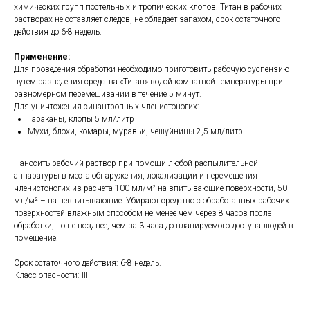
химических групп постельных и тропических клопов. Титан в рабочих
растворах не оставляет следов, не обладает запахом, срок остаточного
действия до 6-8 недель.
Применение:
Для проведения обработки необходимо приготовить рабочую суспензию
путем разведения средства «Титан» водой комнатной температуры при
равномерном перемешивании в течение 5 минут.
Для уничтожения синантропных членистоногих:
Тараканы, клопы 5 мл/литр
Мухи, блохи, комары, муравьи, чешуйницы 2,5 мл/литр
Наносить рабочий раствор при помощи любой распылительной
аппаратуры в места обнаружения, локализации и перемещения
членистоногих из расчета 100 мл/м² на впитывающие поверхности, 50
мл/м² – на невпитывающие. Убирают средство с обработанных рабочих
поверхностей влажным способом не менее чем через 8 часов после
обработки, но не позднее, чем за 3 часа до планируемого доступа людей в
помещение.
Срок остаточного действия: 6-8 недель.
Класс опасности: III