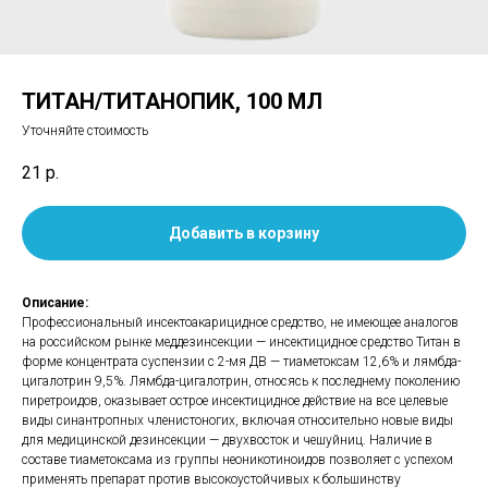
ТИТАН/ТИТАНОПИК, 100 МЛ
Уточняйте стоимость
21
р.
Добавить в корзину
Описание:
Профессиональный инсектоакарицидное средство, не имеющее аналогов
на российском рынке меддезинсекции — инсектицидное средство Титан в
форме концентрата суспензии с 2-мя ДВ — тиаметоксам 12,6% и лямбда-
цигалотрин 9,5%. Лямбда-цигалотрин, относясь к последнему поколению
пиретроидов, оказывает острое инсектицидное действие на все целевые
виды синантропных членистоногих, включая относительно новые виды
для медицинской дезинсекции — двухвосток и чешуйниц. Наличие в
составе тиаметоксама из группы неоникотиноидов позволяет с успехом
применять препарат против высокоустойчивых к большинству