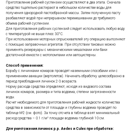
Приготовление рабочей суспензии осуществляют в два этапа. Сначала
средство тщательно растирают в небольшом количестве воды для
получения однородной пастообразной массы. Затем полученную пасту
разбавляют водой при непрерывном перемешивании до требуемого
объема рабочей суспензии.
Для приготовления рабочих суспензий следует использовать любую воду
с температурой не выше плюс 30°С.
При использовании моторных опрыскивателей эту операцию выполняют
с помощью заправочных агрегатов. При отсутствии таковых можно
применять резервуары с механическими мешалками или баки
достаточной емкости с мотопомпами или автоцистерны.
Способ применения:
Борьбу с личинками комаров проводят наземными способами или с
применением авиации (вертолетов). Начинать обработку целесообразно в
период преобладания личинок 2-3 возраста.
Норму расхода средства определяют, исходя из видового состава
личинок комаров, размера и типа водоема, степени загрязненности
воды.
Расчет необходимого для приготовления рабочей жидкости количества
средства в зависимости от площади и глубины водоема проводят по
таблице №2 (см. фото). За точку отсчета в таблице взят минимальный
расход средства – 0.1 г/м² площади водоема глубиной 10 см.
Для уничтожения личинок р.р. Aedes и Culex при обработке: