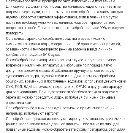
Повторные обработки проводят по энтомологическим показаниям.
Для оценки эффективности средства личинок следует отлавливать из
водоемов через одни, три и пять суток после обработки, а затем каждую
неделю. Обработка считается эффективной, если в течение 3-5 суток
после нее не обнаружено живых личинок комаров первого-третьего
возрастов в пробе. Если эффективность обработки ниже 99%, ее следует
повторить.
Остаточное ларвицидное действие средства в зависимости от
химического состава воды, содержания в ней органических примесей,
освещенности и температурного режима водоема в виде личинок
колеблется в пределах 5-10 суток.
Способ обработки в каждом конкретном случае определяется типом
водоемов и наличием аппаратуры. Небольшие по площади, легко
доступные водоемы можно обрабатывать вручную, внося готовую
суспензию из ведра, садовой лейки и т.п. Для наземной обработки
обширных, временных и постоянных водоемов используют дезустановки
ДУК, ЛСД, ВДМ, автомаксы, гидропульты, ОРМ-2 и другую аппаратуру
для опрыскивания. При недоступности обработок зеркала водоема с
берега их можно проводить с лодок, используя ручные и ранцевые
опрыскиватели.
Для обработки больших площадей возможно применение авиации,
например, используют вертолет.
Для обработки подвалов используют гидропульты, квазары, ручные или
ранцевые опрыскиватели с длинной штангой. Небольшие по площади
подвальные водоемы можно обрабатывать сухим препаратом, распыляя