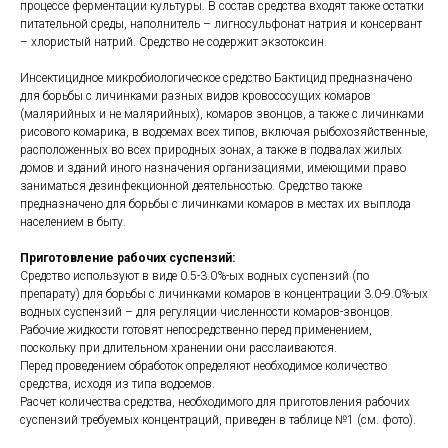
процессе ферментации культуры. В состав средства входят также остатки
питательной среды, наполнитель – лигносульфонат натрия и консервант
– хлористый натрий. Средство не содержит экзотоксин.
Инсектицидное микробиологическое средство Бактицид предназначено
для борьбы с личинками разных видов кровососущих комаров
(малярийных и не малярийных), комаров звонцов, а также с личинками
рисового комарика, в водоемах всех типов, включая рыбохозяйственные,
расположенных во всех природных зонах, а также в подвалах жилых
домов и зданий иного назначения организациями, имеющими право
заниматься дезинфекционной деятельностью. Средство также
предназначено для борьбы с личинками комаров в местах их выплода
населением в быту.
Приготовление рабочих суспензий:
Средство используют в виде 0.5-3.0%-ых водных суспензий (по
препарату) для борьбы с личинками комаров в концентрации 3.0-9.0%-ых
водных суспензий – для регуляции численности комаров-звонцов.
Рабочие жидкости готовят непосредственно перед применением,
поскольку при длительном хранении они расслаиваются.
Перед проведением обработок определяют необходимое количество
средства, исходя из типа водоемов.
Расчет количества средства, необходимого для приготовления рабочих
суспензий требуемых концентраций, приведен в таблице №1 (см. фото).