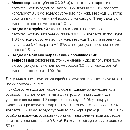
Мелководных
(глубиной 0.3-0.5 м) мало- и среднезаросших
растительностью водоемов, заселенных личинками 1 и 2 возраста,
используют 0.5%-ую водную суспензию при норме расхода 0.5 кг/га;
заселенных личинками 3 - 4 возраста используют 1%-ную водную
суспензию при норме расхода 1.0 кг/га;
Водоемов глубиной свыше 0.5 м
и сильно заросших
растительностью, заселенных личинками 1 - 2 возраста, используют
1.0%-ую водную суспензию при норме расхода 1.0 кг/га заселенных
личинками 3 - 4 возраста — 1.5%-ую водную суспензию при норме
расхода 1.5 кг/га;
Водоемов сильно загрязненных органическими
веществами
(отстойники, сточные канавы и др.) используют 3.0%-
ую водную суспензию при норме расхода 3.0 кг/га. Расход водной
суспензии составляет 100 л/га.
Для уничтожения личинок малярийных комаров средство применяют в
норме расхода 2-3 кг/га.
При обработке водоемов, находящихся в подвальных помещениях и
образованных подпочвенными и фильтрационными водами, для
уничтожения личинок 1-2 возраста используют 2.0%-ую водную
суспензию при норме расхода 0.1 г/м²; для уничтожения личинок 3-4
возраста — 3.0%-ую водную суспензию при норме расхода 0.15 г/м². При
обработке водоемов, образованных канализационными водами, расход
средства увеличивается до 0.3 г/м². Расход водной суспензии составляет
50 л/га.