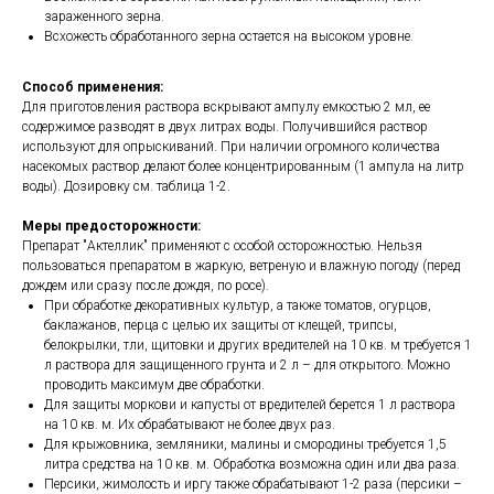
зараженного зерна.
Всхожесть обработанного зерна остается на высоком уровне.
Способ применения:
Для приготовления раствора вскрывают ампулу емкостью 2 мл, ее
содержимое разводят в двух литрах воды. Получившийся раствор
используют для опрыскиваний. При наличии огромного количества
насекомых раствор делают более концентрированным (1 ампула на литр
воды). Дозировку см. таблица 1-2.
Меры предосторожности:
Препарат "Актеллик" применяют с особой осторожностью. Нельзя
пользоваться препаратом в жаркую, ветреную и влажную погоду (перед
дождем или сразу после дождя, по росе).
При обработке декоративных культур, а также томатов, огурцов,
баклажанов, перца с целью их защиты от клещей, трипсы,
белокрылки, тли, щитовки и других вредителей на 10 кв. м требуется 1
л раствора для защищенного грунта и 2 л – для открытого. Можно
проводить максимум две обработки.
Для защиты моркови и капусты от вредителей берется 1 л раствора
на 10 кв. м. Их обрабатывают не более двух раз.
Для крыжовника, земляники, малины и смородины требуется 1,5
литра средства на 10 кв. м. Обработка возможна один или два раза.
Персики, жимолость и иргу также обрабатывают 1-2 раза (персики –