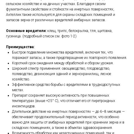
сельском хозяйстве и на дачных участках. Благодаря своим
фумигантным свойствам и стойкости на инертных поверхностях,
Актеллик также используется для охраны складских помещений и
запасов зерна от различных вредителей амбарных запасов.
Основные вредители:
клещ, трипс, белокрылка, тля, щитовка,
гусеница. (подробный список см. фото 1-2)
Преимущества:
Быстрое подавление множества вредителей, включая тех, что
поражают запасы, а также предотвращение их повторного появления.
Короткий срок ожидания между обработкой и сбором урожая.
Широкий спектр применения: овощеводство, плодоводство,
полеводство, дезинсекция зданий и зернохранилищ, лесное
хозяйство.
Эффективное средство борьбы с вредителями в труднодоступных
местах.
Препарат сохраняет высокую активность при повышенных
температурах (выше +25° С), что отличает его от пиретроидных
инсектицидов.
Длительное действие на инертных поверхностях — до 6–8 месяцев —
обеспечивает продолжительный период активности, что особенно
важно для защиты от амбарных вредителей при хранении зерна и в
складских помещениях, а также в объектах здравоохранения.
Возможность обработки как незагруженных помещений, так и