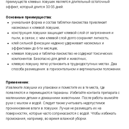
преимуществ клеевых ловушек является длительный остаточный
эффект, который длится 30-35 дней.
Основные преимущества:
уникальная форма и состав таблетки-лакомства привлекает
насекомых к клеевой ловушке;
конструкция ловушки защищает клеевой слой от загрязнения и
пыли, в связи, с чем клеевой слой долго сохраняет липкость;
клей сильной фиксации надежно удерживает насекомых и
эффективен до 6-ти месяцев;
клеевая ловушка и таблетка-лакомство не содержат токсических
компонентов. Безопасно для детей и животных;
клеевую ловушку легко установить в труднодоступных местах. Два
способа размещения: в горизонтальном и вертикальном положении.
Применение:
Извлеките ловушки из упаковки и поместите их в те места, где
появляются и перемещаются тараканы. Избегайте контакта препарата с
маленькими детьми и домашними животными. После работы вымойте
руки с мылом и водой. Следует также учитывать недопустимое
проникновение влаги в ловушки. Лучше не размещать их на
поверхностях, которые часто соприкасаются с водой. Чтобы избежать
промокания, например, во время влажной уборки.