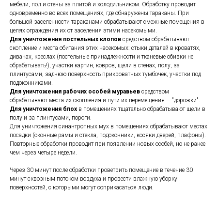
мебели, пол и стены за плитой и холодильником. Обработку проводит
одновременно во всех помещениях, где обнаружены тараканы. При
большой заселенности тараканами обрабатывают смежные помещения в
целях ограждения их от заселения этими насекомыми.
Для уничтожения постельных клопов
средством обрабатывают
скопление и места обитания этих насекомых: стыки деталей в кроватях,
диванах, креслах (постельные принадлежности и тканевые обивки не
обрабатывать!), участки картин, ковров, щели в стенах, полу, за
плинтусами, заднюю поверхность прикроватных тумбочек, участки под
подоконниками.
Для уничтожения рабочих особей муравьев
средством
обрабатывают места их скопления и пути их перемещения — "дорожки".
Для уничтожения блох
в помещениях тщательно обрабатывают щели в
полу и за плинтусами, пороги.
Для уничтожения синантропных мух в помещениях обрабатывают местах
посадки (оконные рамы и стекла, подоконники, косяки дверей, плафоны).
Повторные обработки проводит при появлении новых особей, но не ранее
чем через четыре недели.
Через 30 минут после обработки проветрить помещение в течение 30
минут сквозным потоком воздуха и провести влажную уборку
поверхностей, с которыми могут соприкасаться люди.