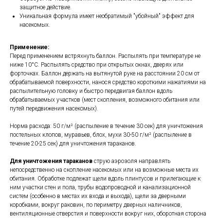
защитное действие.
Уникальная формула имеет необратимый "убойный" эффект для
насекомых.
Применение:
Перед применением встряхнуть баллон. Распылять при температуре не
ниже 10°C. Распылять средство при открытых окнах, дверях или
форточках. Баллон держать на вытянутой руке на расстоянии 20 см от
обрабатываемой поверхности, нанося средство короткими нажатиями на
распылительную головку и быстро передвигая баллон вдоль
обрабатываемых участков (мест скопления, возможного обитания или
путей передвижения насекомых).
Норма расхода: 50 г/м² (распыление в течение 30 сек) для уничтожения
постельных клопов, муравьев, блох, мухи 30-50 г/м² (распыление в
течение 20-25 сек) для уничтожения тараканов.
Для уничтожения тараканов
струю аэрозоля направлять
непосредственно на скопление насекомых или на возможные места их
обитания. Обработке подлежат щели вдоль плинтусов и прилегающие к
ним участки стен и пола, трубы водопроводной и канализационной
систем (особенно в местах их входа и выхода), щели за дверными
коробками, вокруг раковин, по периметру дверных наличников,
вентиляционные отверстия и поверхности вокруг них, оборотная сторона