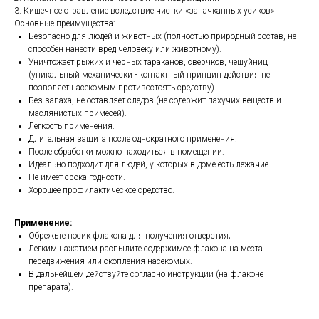
3. Кишечное отравление вследствие чистки «запачканных усиков»
Основные преимущества:
Безопасно для людей и животных (полностью природный состав, не
способен нанести вред человеку или животному).
Уничтожает рыжих и черных тараканов, сверчков, чешуйниц
(уникальный механически - контактный принцип действия не
позволяет насекомым противостоять средству).
Без запаха, не оставляет следов (не содержит пахучих веществ и
маслянистых примесей).
Легкость применения.
Длительная защита после однократного применения.
После обработки можно находиться в помещении.
Идеально подходит для людей, у которых в доме есть лежачие.
Не имеет срока годности.
Хорошее профилактическое средство.
Применение:
Обрежьте носик флакона для получения отверстия;
Легким нажатием распылите содержимое флакона на места
передвижения или скопления насекомых.
В дальнейшем действуйте согласно инструкции (на флаконе
препарата).