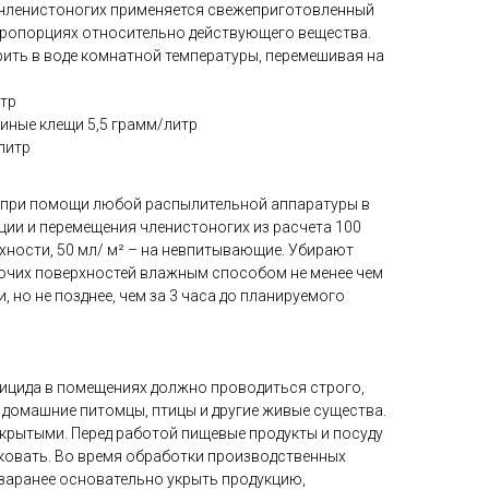
 членистоногих применяется свежеприготовленный
ропорциях относительно действующего вещества.
ить в воде комнатной температуры, перемешивая на
итр
синые клещи 5,5 грамм/литр
литр
при помощи любой распылительной аппаратуры в
ции и перемещения членистоногих из расчета 100
хности, 50 мл/ м² – на невпитывающие. Убирают
очих поверхностей влажным способом не менее чем
, но не позднее, чем за 3 часа до планируемого
ицида в помещениях должно проводиться строго,
, домашние питомцы, птицы и другие живые существа.
крытыми. Перед работой пищевые продукты и посуду
ковать. Во время обработки производственных
 заранее основательно укрыть продукцию,