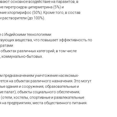
вают основное воздействие на паразитов, в
ие пиретроидов циперметрина (5%) и
ие хлорпирифос (50%). Кроме того, в состав
и растворители (до 100%).
и с Индийскими технологиями
ствующих вещества, что повышает эффективность по
аратами
 объектах различных категорий, в том числе
х, коммунально-бытовых.
м предназначением уничтожение насекомых-
ется на объектах различного назначения. Это могут
лые здания и сооружения; образовательные и
е палат); объекты социального обеспечения;
(отели, хостелы, спортивные и развлекательные
 на предприятиях; места общественного питания.