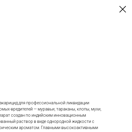
 акарицид для профессиональной ликвидации
мых-вредителей — муравьи, тараканы, клопы, мухи,
Препарат создан по индийским инновационным
ованный раствор в виде однородной жидкости с
фическим ароматом. Главными высокоактивными