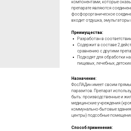
компонентами, которые оказы
препарате являются соединен
фосфорорганическое соединен
входит отдушка, эмульгаторы 
Преимущества:
Разработан в соответстви
Содержит в составе 2 дей
сравнению с другими преп
Подходят для обработки на
пищевых, лечебных, детски
Назначение:
ФосЛАДин имеет своим прямы
паразитов. Препарат использу
быть: производственные и жи
медицинские учреждения (кром
коммунально-бытовые здания 
центры) подсобные помещения
Способ применения: