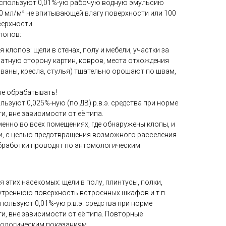
используют 0,01%-ую рабочую водную эмульсию
0 мл/м² не впитывающей влагу поверхности или 100
ерхности.
лопов:
клопов: щели в стенах, полу и мебели, участки за
атную сторону картин, ковров, места отхождения
диваны, кресла, стулья) тщательно орошают по швам,
е обрабатывать!
ьзуют 0,025%-ную (по ДВ) р.в.э. средства при норме
и, вне зависимости от её типа.
енно во всех помещениях, где обнаружены клопы, и
и, с целью предотвращения возможного расселения
бработки проводят по энтомологическим
этих насекомых: щели в полу, плинтусы, полки,
утреннюю поверхность встроенных шкафов и т.п.
ользуют 0,01%-ую р.в.э. средства при норме
и, вне зависимости от её типа. Повторные
мологическим показаниям.