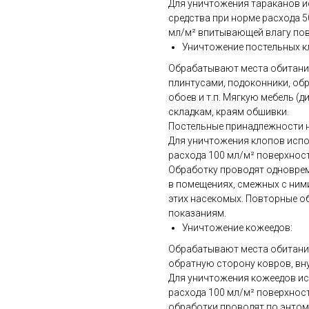
Для уничтожения тараканов 
средства при норме расхода 5
мл/м² впитывающей влагу пов
Уничтожение постельных к
Обрабатывают места обитания 
плинтусами, подоконники, обр
обоев и т.п. Мягкую мебель (
складкам, краям обшивки.
Постельные принадлежности н
Для уничтожения клопов испол
расхода 100 мл/м² поверхност
Обработку проводят одноврем
в помещениях, смежных с ним
этих насекомых. Повторные о
показаниям.
Уничтожение кожеедов:
Обрабатывают места обитания 
обратную сторону ковров, вн
Для уничтожения кожеедов исп
расхода 100 мл/м² поверхност
обработки проводят по энто