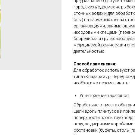
предназначено для уничтожен
городских водоёмах не рыбох
сточных водах и для обработк
осы) на наружных стенах стр
организациями, занимающими
иксодовыми клещами (перенос
боррелиоза и других заболева
медицинской дезинсекции сп
деятельностью.
Способ применения:
Для обработок используют ра
типа «Квазар» и др. Перед ка
необходимо перемешивать.
Уничтожение тараканов:
Обрабатывают места обитания
щели вдоль плинтусов и приле
поверхности вдоль труб водоп
полу, за дверными коробками 
обстановки (буфеты, столы, пол