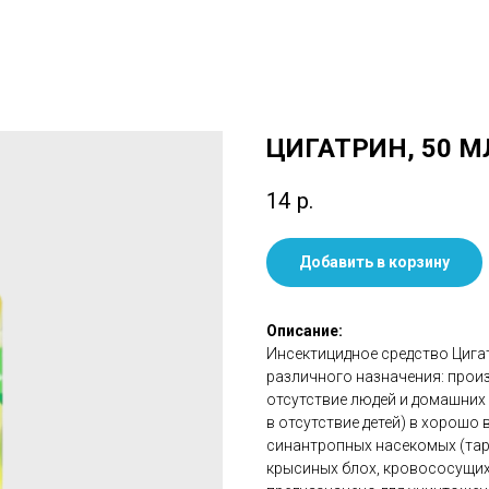
ЦИГАТРИН, 50 М
14
р.
Добавить в корзину
Описание:
Инсектицидное средство Цига
различного назначения: произ
отсутствие людей и домашних 
в отсутствие детей) в хорош
синантропных насекомых (тар
крысиных блох, кровососущих 