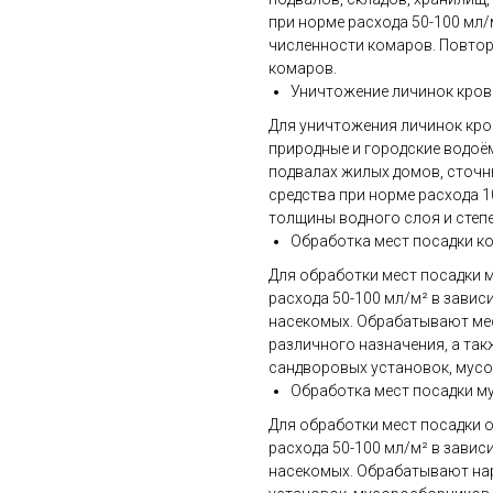
при норме расхода 50-100 мл/
численности комаров. Повтор
комаров.
Уничтожение личинок кро
Для уничтожения личинок кр
природные и городские водоё
подвалах жилых домов, сточны
средства при норме расхода 1
толщины водного слоя и степ
Обработка мест посадки к
Для обработки мест посадки м
расхода 50-100 мл/м² в завис
насекомых. Обрабатывают ме
различного назначения, а та
сандворовых установок, мусор
Обработка мест посадки му
Для обработки мест посадки о
расхода 50-100 мл/м² в завис
насекомых. Обрабатывают на