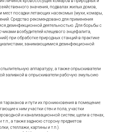
ия личинок кровососущих комаров в природных и
озяйственного значения, подвалах жилых домов,
и мест посадки летающих насекомых (мухи, комары,
оений. Средство рекомендовано для применения
ся дезинфекционной деятельностью. Для борьбы с
чиками возбудителей клещевого энцефалита,
ний) при обработке природных станций в практике
ециалистами, занимающимися дезинфекционной
спылительную аппаратуру, а также опрыскиватели
ждой заливкой в опрыскиватели рабочую эмульсию
 тараканов и пути их проникновения в помещение:
гающие к ним участки стен и пола, участки
роводной и канализационной систем, щели в стенах,
и т.п., а также заднюю сторону предметов
ки, стеллажи, картины и т.п.).