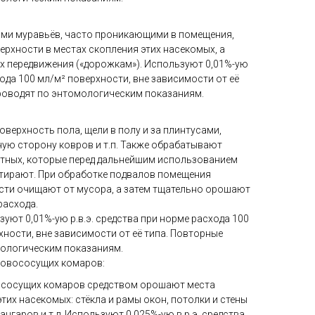
ями муравьёв, часто проникающими в помещения,
рхности в местах скопления этих насекомых, а
их передвижения («дорожкам»). Используют 0,01%-ую
хода 100 мл/м² поверхности, вне зависимости от её
роводят по энтомологическим показаниям.
верхность пола, щели в полу и за плинтусами,
тную сторону ковров и т.п. Также обрабатывают
отных, которые перед дальнейшим использованием
тирают. При обработке подвалов помещения
сти очищают от мусора, а затем тщательно орошают
расхода.
уют 0,01%-ую р.в.э. средства при норме расхода 100
ности, вне зависимости от её типа. Повторные
мологическим показаниям.
ровососущих комаров:
ососущих комаров средством орошают места
тих насекомых: стёкла и рамы окон, потолки и стены
ангаров и т.д. Используют 0,025%-ую в.р.э. средства