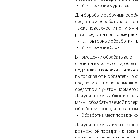
Уничтожение муравьев:
Для борьбы с рабочими особ
средством обрабатывают пове
также поверхности по путям 
р.в.э. средства при норме рас
типа. Повторные обработки п
Уничтожение блох:
В помещении обрабатывают по
стены на высоту до 1 м, обра
подстилки и коврики для жив
вытряхивают и обязательно с
предварительно по возможно
средством с учётом норм его 
Для уничтожения блох использ
мл/м² обрабатываемой поверх
обработки проводят по энто
Обработка мест посадки к
Для уничтожения имаго кров
возможной посадки и днёвки э
подвалов, складов, хранилищ, 