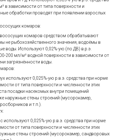
м² в зависимости от типа поверхности и
ные обработки проводят при появлении взрослых
вососущих комаров:
овососущих комаров средством обрабатывают
мы не рыбохозяйственного значения, водоёмы в
е воды. Используют 0,02%-ую (по ДВ) в.р.э.
00-200 мл/м² водной поверхности в зависимости от
ени загрязнённости воды.
омаров:
ух используют 0,025%-ую р.в.э. средства при норме
имости от типа поверхности и численности этих
ста посадки насекомых внутри помещений
кже наружные стены строений (мусорокамер,
осборников и т.п.).
х:
с используют 0,025%-ую р.в.э. средства при норме
имости от типа поверхности и численности этих
ружные стены строений (мусорокамер, сандворовых