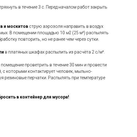
ряхнуть в течение 3 с. Перед началом работ закрыть
ов и москитов
струю аэрозоля направить в воздух
омых. В помещении площадью 10
м
2 (25 м³) распылять
работку повторить, но не ранее чем через сутки.
ли
в платяных шкафах распылить из расчёта 2 с/м³.
 помещение проветрить в течение 30 мин и провести
, с которыми контактирует человек, мыльно-
я резиновые перчатки. Распылять при температуре
осить в контейнер для мусора!