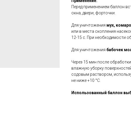
Применение:
Перед применением баллон вст
окна, двери, форточки.
Для уничтожения
мух, комар
или в места скопления насек
12-15 с. При необходимости об
Для уничтожения
бабочек мо
Через 15 мин после обработки
влажную уборку поверхностей
содовым раствором, использу
не ниже +10 °С.
Использованный баллон выбр