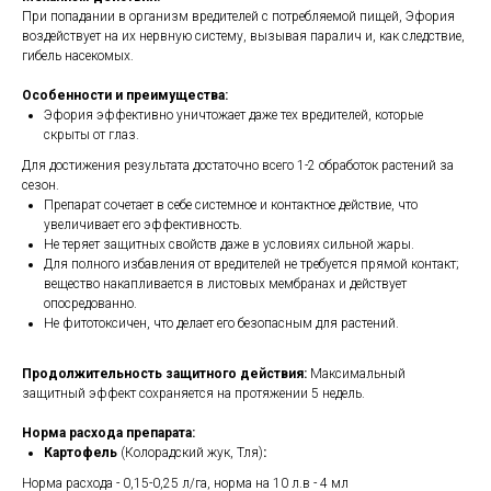
При попадании в организм вредителей с потребляемой пищей, Эфория
воздействует на их нервную систему, вызывая паралич и, как следствие,
гибель насекомых.
Особенности и преимущества:
Эфория эффективно уничтожает даже тех вредителей, которые
скрыты от глаз.
Для достижения результата достаточно всего 1-2 обработок растений за
сезон.
Препарат сочетает в себе системное и контактное действие, что
увеличивает его эффективность.
Не теряет защитных свойств даже в условиях сильной жары.
Для полного избавления от вредителей не требуется прямой контакт;
вещество накапливается в листовых мембранах и действует
опосредованно.
Не фитотоксичен, что делает его безопасным для растений.
Продолжительность защитного действия:
Максимальный
защитный эффект сохраняется на протяжении 5 недель.
Норма расхода препарата:
Картофель
(Колорадский жук, Тля)
:
Норма расхода - 0,15-0,25 л/га, норма на 10 л.в - 4 мл