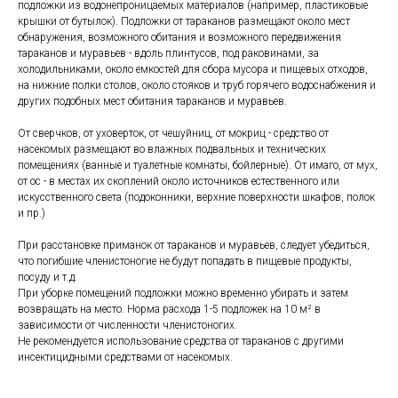
подложки из водонепроницаемых материалов (например, пластиковые
крышки от бутылок). Подложки от тараканов размещают около мест
обнаружения, возможного обитания и возможного передвижения
тараканов и муравьев - вдоль плинтусов, под раковинами, за
холодильниками, около емкостей для сбора мусора и пищевых отходов,
на нижние полки столов, около стояков и труб горячего водоснабжения и
других подобных мест обитания тараканов и муравьев.
От сверчков, от уховерток, от чешуйниц, от мокриц - средство от
насекомых размещают во влажных подвальных и технических
помещениях (ванные и туалетные комнаты, бойлерные). От имаго, от мух,
от ос - в местах их скоплений около источников естественного или
искусственного света (подоконники, верхние поверхности шкафов, полок
и пр.)
При расстановке приманок от тараканов и муравьев, следует убедиться,
что погибшие членистоногие не будут попадать в пищевые продукты,
посуду и т.д.
При уборке помещений подложки можно временно убирать и затем
возвращать на место. Норма расхода 1-5 подложек на 10 м² в
зависимости от численности членистоногих.
Не рекомендуется использование средства от тараканов с другими
инсектицидными средствами от насекомых.