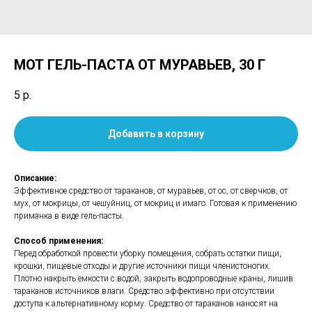
МОТ ГЕЛЬ-ПАСТА ОТ МУРАВЬЕВ, 30 Г
5
р.
Добавить в корзину
Описание:
Эффективное средство от тараканов, от муравьев, от ос, от сверчков, от
мух, от мокрицы, от чешуйниц, от мокриц и имаго. Готовая к применению
приманка в виде гель-пасты.
Способ применения:
Перед обработкой провести уборку помещения, собрать остатки пищи,
крошки, пищевые отходы и другие источники пищи членистоногих.
Плотно накрыть емкости с водой, закрыть водопроводные краны, лишив
тараканов источников влаги. Средство эффективно при отсутствии
доступа к альтернативному корму. Средство от тараканов наносят на