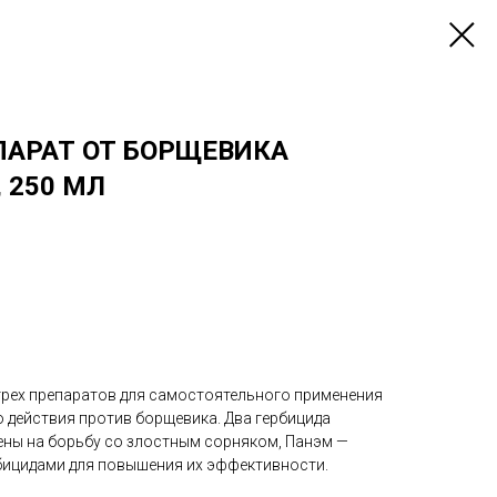
АРАТ ОТ БОРЩЕВИКА
 250 МЛ
трех препаратов для само­стоятельного применения
 действия против борщевика. Два гербицида
лены на борьбу со злостным сорняком, Панэм —
ицидами для повышения их эф­фек­тивности.