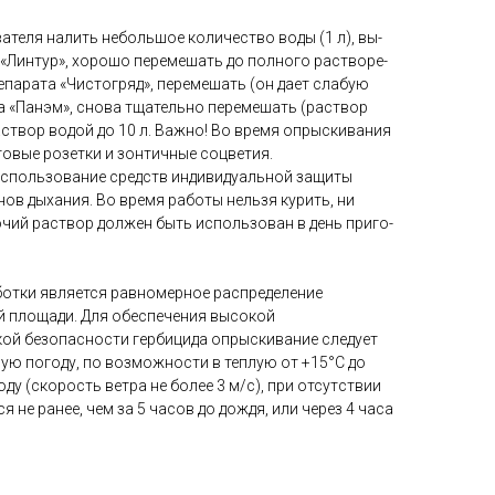
ателя налить небольшое количество воды (1 л), вы­
 «Линтур», хо­рошо перемешать до полного растворе­
репарата «Чисто­гряд», перемешать (он дает слабую
ата «Панэм», снова тщательно перемешать (раствор
раствор водой до 10 л. Важно! Во время опрыскивания
овые розетки и зонтичные соцветия.
­поль­зо­вание средств ин­ди­ви­ду­альной защиты
анов дыхания. Во вре­мя работы нельзя курить, ни
чий рас­твор дол­жен быть ис­поль­зован в день при­го­
отки является равномерное распределение
 площади. Для обеспечения высокой
ой безопасности гербицида опрыскивание следует
ую погоду, по возможности в теплую от +15°С до
ду (скорость ветра не более 3 м/с), при отсут­ствии
 не ранее, чем за 5 часов до дождя, или через 4 часа