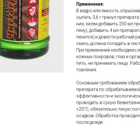
Применение:
В ведро или емкость опрыскив
сыпать 3,6 г гранул препарата
ния, за­тем добавить 250 мл п
пену), до­бавить 4 мл препар
пенится) и до­вести рабочий 
смесь должна попадать в лист
При применении не­об­ходимо ис
кожных по­кро­вов, глаз и орг
пить, ни принимать пи­щу. Рабо
тов­ле­ния.
Основным требованием обраб
препарата по обрабатываемой
эффективности и экологическ
проводить в сухую безветренн
+25°С, обязательно тихую пого
осадков. Обработка проводится
после дождя.