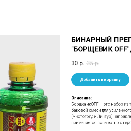
БИНАРНЫЙ ПРЕП
"БОРЩЕВИК OFF",
30
р.
35
р.
Добавить в корзину
Описание:
БорщевикOFF — это набор из 
баковой смеси для усиленного
(Чистогряд и Линтур) направ
применяется совместно с герб