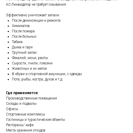
АС-Ликвидатор не требует смывания.
Эффективно уничтожает запахи:
После дезинсекции и ремонта
Химикатов
После пожара
После больных
Табака
Дыма и гари
Трупный запах
Фекалий, мочи, рвоты
Сырости, гнили, плесени
Животных и их меток
В обуви и спортивной амуниции, с одежды
Пота, рыбы, костра, духов и т.д.
Где применяется:
Производственные помещении
Склады и подвалы
Офисы
Спортивные комплексы
Гостиницы и туристические объекты
Рестораны/ кафе
Места хранения отходов